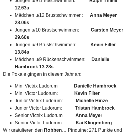
Jungen u/9 Brettschwimmen:
Ralph Thiele
12.63s
Mädchen u/12 Brustschwimmen:
Anna Meyer
28.06s
Jungen u/10 Brustschwimmen:
Carsten Meyer
29.60s
Jungen u/9 Brustschwimmen:
Kevin Filter
13.84s
Mädchen u/9 Rückenschwimmen:
Danielle
Hambrock 13.28s
Die Pokale gingen in diesem Jahr an:
Mini Victrix Ludorum:
Danielle Hambrock
Mini Victor Ludorum:
Kevin Filter
Junior Victrix Ludorum:
Michelle Hinze
Junior Victor Ludorum:
Tristan Hambrock
Senior Victrix Ludorum:
Anna Meyer
Senior Victor Ludorum:
Kai Klingenberg
Wir gratulieren den
Robben
… Pinguine: 271 Punkte und